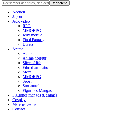
Accueil
Japon
Jeux vidéo
RPG
MMORPG
Jeux mobile
Final Fantasy
Divers
Anime
Action
Anime horreur
Slice of life
Film d’animation
Meca
MMORPG
Sport
Surnaturel
Figurines Mangas
Figurines mangas & animés
Cosplay
Matériel Gamer
Contact