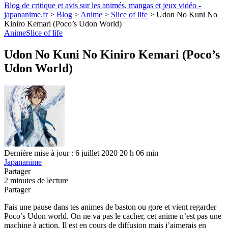
Blog de critique et avis sur les animés, mangas et jeux vidéo -
japananime.fr
>
Blog
>
Anime
>
Slice of life
>
Udon No Kuni No
Kiniro Kemari (Poco’s Udon World)
Anime
Slice of life
Udon No Kuni No Kiniro Kemari (Poco’s
Udon World)
Dernière mise à jour : 6 juillet 2020 20 h 06 min
Japananime
Partager
2 minutes de lecture
Partager
Fais une pause dans tes animes de baston ou gore et vient regarder
Poco’s Udon world. On ne va pas le cacher, cet anime n’est pas une
machine à action. Il est en cours de diffusion mais j’aimerais en