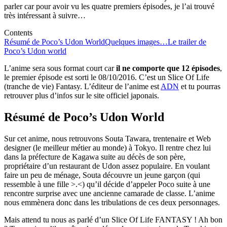
parler car pour avoir vu les quatre premiers épisodes, je l’ai trouvé
très intéressant à suivre…
Contents
Résumé de Poco’s Udon World
Quelques images…
Le trailer de
Poco’s Udon world
L’anime sera sous format court car
il ne comporte que 12 épisodes
,
le premier épisode est sorti le 08/10/2016. C’est un Slice Of Life
(tranche de vie) Fantasy. L’éditeur de l’anime est
ADN
et tu pourras
retrouver plus d’infos sur le site officiel japonais.
Résumé de Poco’s Udon World
Sur cet anime, nous retrouvons Souta Tawara, trentenaire et Web
designer (le meilleur métier au monde) à Tokyo. Il rentre chez lui
dans la préfecture de Kagawa suite au décès de son père,
propriétaire d’un restaurant de Udon assez populaire. En voulant
faire un peu de ménage, Souta découvre un jeune garçon (qui
ressemble à une fille >.<) qu’il décide d’appeler Poco suite à une
rencontre surprise avec une ancienne camarade de classe. L’anime
nous emmènera donc dans les tribulations de ces deux personnages.
Mais attend tu nous as parlé d’un Slice Of Life FANTASY ! Ah bon