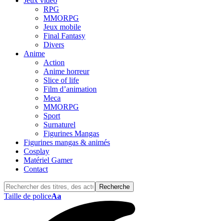
Jeux vidéo
RPG
MMORPG
Jeux mobile
Final Fantasy
Divers
Anime
Action
Anime horreur
Slice of life
Film d’animation
Meca
MMORPG
Sport
Surnaturel
Figurines Mangas
Figurines mangas & animés
Cosplay
Matériel Gamer
Contact
Taille de police
Aa